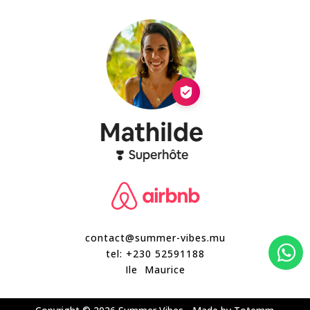
contact@summer-vibes.mu

tel:
+230 52591188
Ile Maurice